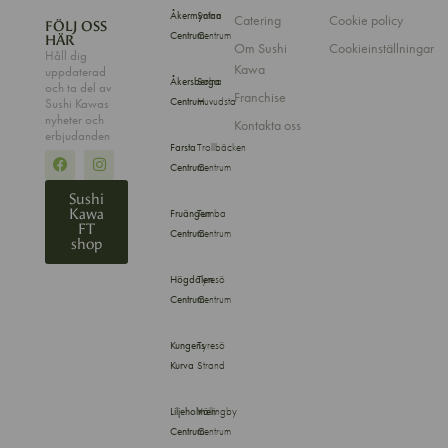
Åkermyntan
Solna
Catering
Cookie policy
FÖLJ OSS
Centrum
Centrum
HÄR
Om Sushi
Cookieinställningar
Håll dig
Kawa
uppdaterad
Åkersberga
Solna
och ta del av
Franchise
Centrum
Huvudsta
Sushi Kawas
nyheter och
Kontakta oss
erbjudanden
Farsta
Trollbäcken
Centrum
Centrum
Sushi
Kawa
Fruängen
Tumba
FT
Centrum
Centrum
shop
Högdalen
Tyresö
Centrum
Centrum
Kungens
Tyresö
Kurva
Strand
Liljeholmen
Vällingby
Centrum
Centrum