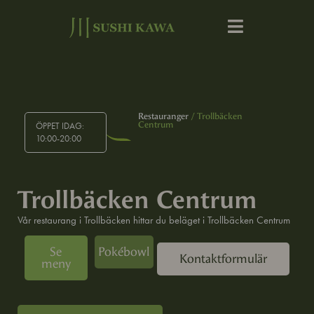
Restauranger
/ Trollbäcken
Centrum
ÖPPET IDAG:
10:00-20:00
Trollbäcken Centrum
Vår restaurang i Trollbäcken hittar du beläget i Trollbäcken Centrum
Se
Pokébowl
Kontaktformulär
meny