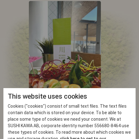
This website uses cookies
Cookies ("cookies") consist of small text files. The text files
contain data which is stored on your device. To be able to
Catering
Sushi Catering – Trollbäcken
place some type of cookies we need your consent. We at
SUSHI KAWA AB, corporate identity number 556680-8464 use
Centrum
these types of cookies. To read more about which cookies we
Blir du glad av sushi? Det är du inte ensam om. Vi vet att sushi betyder
use and storage duration,
click here to get to our