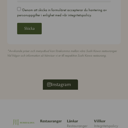
Genom att skicka in formuläret accepterar du hantering av
personuppgifter i enlighet med vår
integritetspolicy
.
Skicka
*Avvikande priser och menyutbud kan förekomma mellan våra Sushi Kawa restauranger.
Vid frågor och information så hänvisar vi er till respektive Sushi Kawa restaurang.
Instagram
Restauranger
Länkar
Villkor
Restauranger
Integritetspolicy