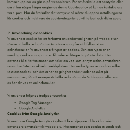
kommer upp när du går in på webbplatsen. För att återkalla ditt samtycke eller
om vi har några frågor angående denna Cookiepolicy så kan du kontakta oss
via e-post. När du återkallar ditt samtycke så måste du öppna inställningarna
för cookies och inaktivera de cookiekategorier du vill ta bort och klicka spara.
Användning av cookies
Vi använder cookies för att förbättra användarvänligheten på webbplatsen,
såsom att hålla reda på dina inmatade uppgifter vid ifyllandet av
onlineformulär. Vi
använder två typer av cookies. Den ena typen är en
varaktig cookie som sparar en fil under en längre tid på din dator. Den
används bl.a. för funktioner som talar om vad som är nytt sedan användaren
senast besökte den aktuella webbplatsen. Den andra typen av cookies kallas
sessionscookies, och dessa har en giltighet endast under besöket på
webbplatsen, för att exempelvis hålla reda på om du är inloggad eller vad
du har skrivit i ett onlineformulär.
Vi använder följande tredjepartscookies:
Google Tag Manager
Google Analytics
Cookies från Google Analytics
Vi använder Google Analytics i syfte att få en djupare inblick i hur våra
användare använder vår webbplats. Informationen som samlas in sänds och