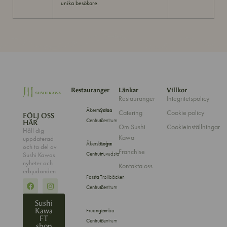
unika besökare.
Restauranger
Länkar
Villkor
Restauranger
Integritetspolicy
Åkermyntan
Solna
Catering
Cookie policy
FÖLJ OSS
Centrum
Centrum
HÄR
Om Sushi
Cookieinställningar
Håll dig
Kawa
uppdaterad
Åkersberga
Solna
och ta del av
Franchise
Centrum
Huvudsta
Sushi Kawas
nyheter och
Kontakta oss
erbjudanden
Farsta
Trollbäcken
Centrum
Centrum
Sushi
Kawa
Fruängen
Tumba
FT
Centrum
Centrum
shop