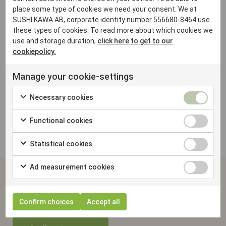
place some type of cookies we need your consent. We at
SUSHI KAWA AB, corporate identity number 556680-8464 use
these types of cookies. To read more about which cookies we
45
+
15
use and storage duration,
click here to get to our
cookiepolicy.
Anställda
Restauranger
Manage your cookie-settings
98
%
Necessary cookies
Kundnöjdhet
Functional cookies
Statistical cookies
Ad measurement cookies
Restauranger
Vi finns på dessa platser
Confirm choices
Accept all