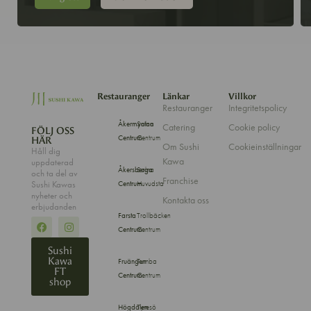
Restauranger
Länkar
Villkor
Restauranger
Integritetspolicy
Åkermyntan
Solna
Catering
Cookie policy
FÖLJ OSS
Centrum
Centrum
HÄR
Om Sushi
Cookieinställningar
Håll dig
Kawa
uppdaterad
Åkersberga
Solna
och ta del av
Franchise
Centrum
Huvudsta
Sushi Kawas
nyheter och
Kontakta oss
erbjudanden
Farsta
Trollbäcken
Centrum
Centrum
Sushi
Kawa
Fruängen
Tumba
FT
Centrum
Centrum
shop
Högdalen
Tyresö